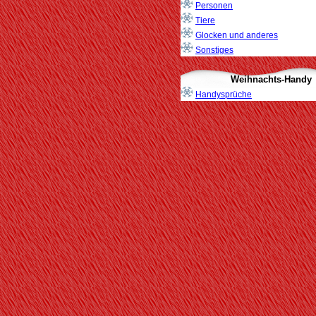
Personen
Tiere
Glocken und anderes
Sonstiges
Weihnachts-Handy
Handysprüche