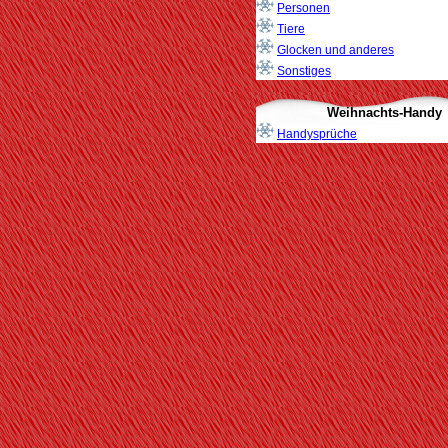
Personen
Tiere
Glocken und anderes
Sonstiges
Weihnachts-Handy
Handysprüche