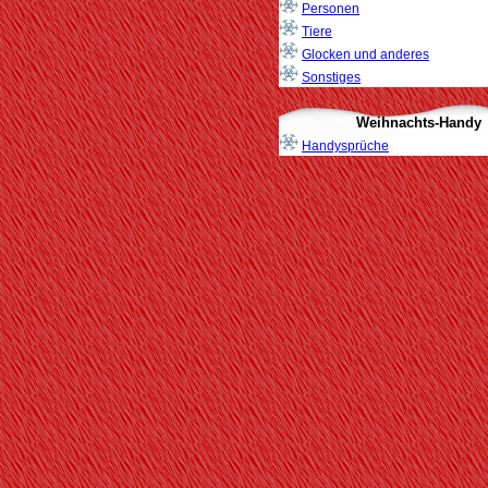
Personen
Tiere
Glocken und anderes
Sonstiges
Weihnachts-Handy
Handysprüche