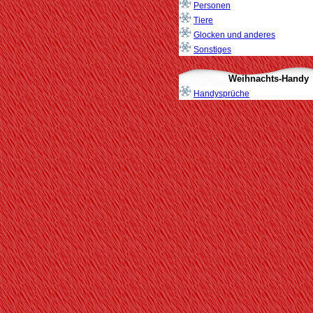
Personen
Tiere
Glocken und anderes
Sonstiges
Weihnachts-Handy
Handysprüche