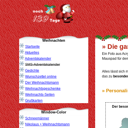
Weihnachten
» Die g
Startseite
Aktuelles
Ein Foto aus Acr
Adventskalender
Mauspad für den
SMS-Adventskalender
Gedichte
Alles lässt sich
das zu
besonder
Wunschzettel online
Der Weihnachtsmann
Weihnachtsgeschenke
» Personali
Weihnachts-Seiten
Grußkarten
Der beson
Window-Color
Schneemänner
Nikolaus + Weihnachtsmann