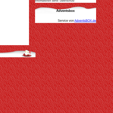
Informationen siehe: Datenschutz
Adventsbox
Service von
AdventsBOX.de