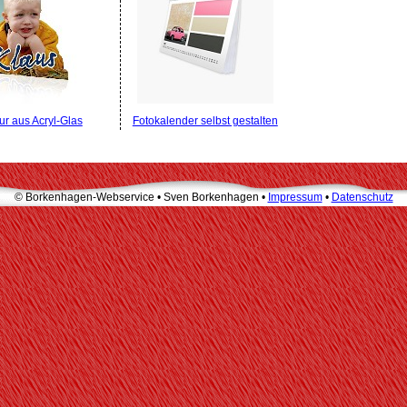
ur aus Acryl-Glas
Fotokalender selbst gestalten
© Borkenhagen-Webservice • Sven Borkenhagen •
Impressum
•
Datenschutz