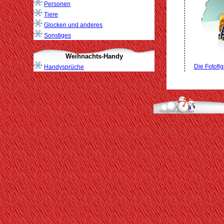
Personen
Tiere
Glocken und anderes
Sonstiges
Weihnachts-Handy
Die Fotofig
Handysprüche